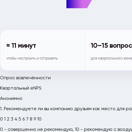
≈ 11 минут
10–15 вопро
чтобы настроить и отправить
для квартального зам
Опрос вовлечённости
Квартальный eNPS
Анонимно
1. Рекомендуете ли вы компанию друзьям как место для р
0
1
2
3
4
5
6
7
8
9
10
0 - совершенно не рекомендую, 10 - рекомендую с воод