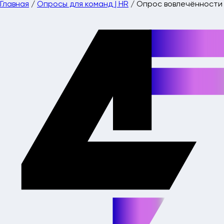
Главная
/
Опросы для команд | HR
/
Опрос вовлечённости 