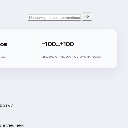
сов
−100…+100
ера
индекс считается автоматически
аботы?
ушевлением