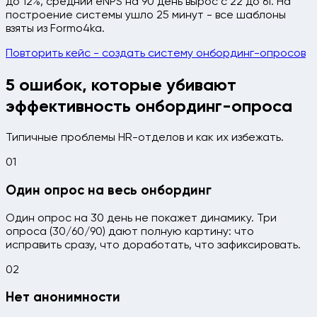
до 12%, средний eNPS на 90 день вырос с 22 до 61. На
построение системы ушло 25 минут - все шаблоны
взяты из Formo4ka.
Повторить кейс - создать систему онбординг-опросов
5 ошибок, которые убивают
эффективность онбординг-опроса
Типичные проблемы HR-отделов и как их избежать.
01
Один опрос на весь онбординг
Один опрос на 30 день не покажет динамику. Три
опроса (30/60/90) дают полную картину: что
исправить сразу, что доработать, что зафиксировать.
02
Нет анонимности