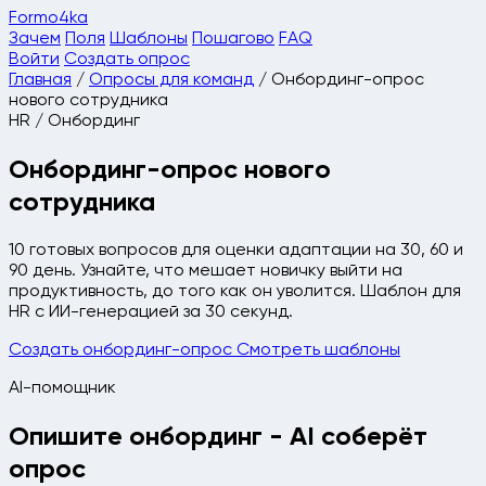
Formo4ka
Зачем
Поля
Шаблоны
Пошагово
FAQ
Войти
Создать опрос
Главная
/
Опросы для команд
/
Онбординг-опрос
нового сотрудника
HR / Онбординг
Онбординг-опрос нового
сотрудника
10 готовых вопросов для оценки адаптации на 30, 60 и
90 день. Узнайте, что мешает новичку выйти на
продуктивность, до того как он уволится. Шаблон для
HR с ИИ-генерацией за 30 секунд.
Создать онбординг-опрос
Смотреть шаблоны
AI-помощник
Опишите онбординг - AI соберёт
опрос