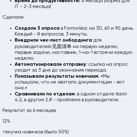
Время до продуктивности:
4 месяца (норма для
IT - 2-3 месяца)
Сделали
Создали 3 опроса
в Formo4ka: на 30, 60 и 90 день.
Каждый - 8 вопросов, 3 минуты.
Внедрили чек-лист онбординга
для
руководителей:见面清单 на первую неделю,
первые задачи, наставник, 1-на-1 встречи каждую
неделю.
Автоматизировали отправку
: ссылка на опрос
уходит за 3 дня до окончания периода.
Показывали результаты новичкам
: «Мы
услышали, что не хватало документации - вот
она.»
Сравнивали по отделам
: в одном отделе балл
4.2, в другом 2.8 - проблема в руководителе.
Результат за 6 месяцев
12%
текучка новичков (было 50%)