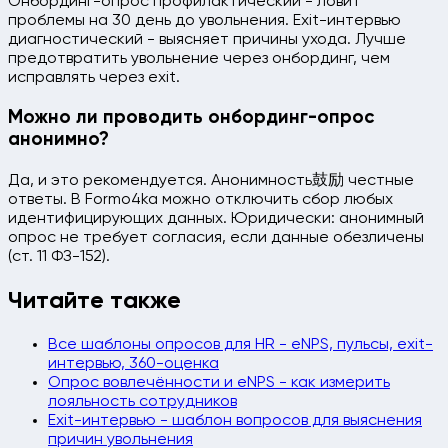
Онбординг-опрос профилактический - ловит
проблемы на 30 день до увольнения. Exit-интервью
диагностический - выясняет причины ухода. Лучше
предотвратить увольнение через онбординг, чем
исправлять через exit.
Можно ли проводить онбординг-опрос
анонимно?
Да, и это рекомендуется. Анонимность鼓励 честные
ответы. В Formo4ka можно отключить сбор любых
идентифицирующих данных. Юридически: анонимный
опрос не требует согласия, если данные обезличены
(ст. 11 ФЗ-152).
Читайте также
Все шаблоны опросов для HR - eNPS, пульсы, exit-
интервью, 360-оценка
Опрос вовлечённости и eNPS - как измерить
лояльность сотрудников
Exit-интервью - шаблон вопросов для выяснения
причин увольнения