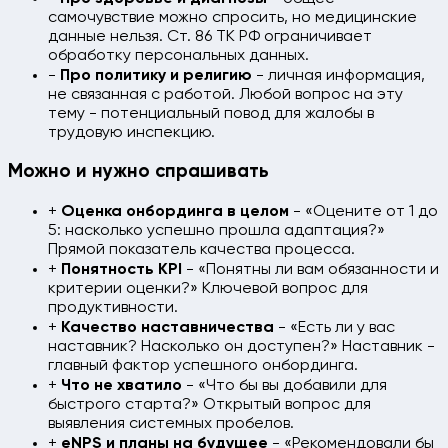
самочувствие можно спросить, но медицинские
данные нельзя. Ст. 86 ТК РФ ограничивает
обработку персональных данных.
-
Про политику и религию
- личная информация,
не связанная с работой. Любой вопрос на эту
тему - потенциальный повод для жалобы в
трудовую инспекцию.
Можно и нужно спрашивать
+
Оценка онбординга в целом
- «Оцените от 1 до
5: насколько успешно прошла адаптация?»
Прямой показатель качества процесса.
+
Понятность KPI
- «Понятны ли вам обязанности и
критерии оценки?» Ключевой вопрос для
продуктивности.
+
Качество наставничества
- «Есть ли у вас
наставник? Насколько он доступен?» Наставник -
главный фактор успешного онбординга.
+
Что не хватило
- «Что бы вы добавили для
быстрого старта?» Открытый вопрос для
выявления системных пробелов.
+
eNPS и планы на будущее
- «Рекомендовали бы