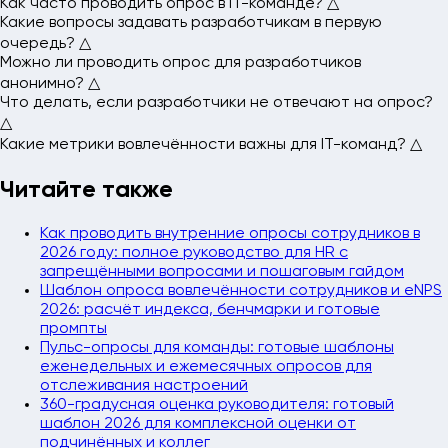
Как часто проводить опрос в IT-команде?
△
добавляет вопросы про технический долг,
Какие вопросы задавать разработчикам в первую
архитектурные решения, код-ревью, CI/CD,
очередь?
△
инфраструктуру и выгорание от дедлайнов.
Можно ли проводить опрос для разработчиков
анонимно?
△
Что делать, если разработчики не отвечают на опрос?
△
Какие метрики вовлечённости важны для IT-команд?
△
Читайте также
Как проводить внутренние опросы сотрудников в
2026 году: полное руководство для HR с
запрещёнными вопросами и пошаговым гайдом
Шаблон опроса вовлечённости сотрудников и eNPS
2026: расчёт индекса, бенчмарки и готовые
промпты
Пульс-опросы для команды: готовые шаблоны
еженедельных и ежемесячных опросов для
отслеживания настроений
360-градусная оценка руководителя: готовый
шаблон 2026 для комплексной оценки от
подчинённых и коллег