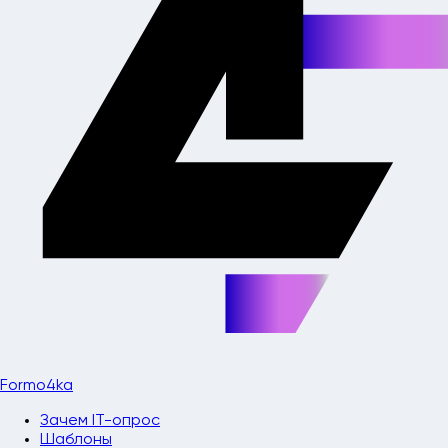
Formo4ka
Зачем IT-опрос
Шаблоны