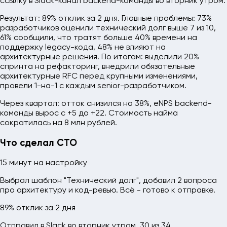
ссылку в Slack-канал backend-команды во вторник утром.
Результат: 89% отклик за 2 дня. Главные проблемы: 73%
разработчиков оценили технический долг выше 7 из 10,
61% сообщили, что тратят больше 40% времени на
поддержку legacy-кода, 48% не влияют на
архитектурные решения. По итогам: выделили 20%
спринта на рефакторинг, внедрили обязательные
архитектурные RFC перед крупными изменениями,
провели 1-на-1 с каждым senior-разработчиком.
Через квартал: отток снизился на 38%, eNPS backend-
команды вырос с +5 до +22. Стоимость найма
сократилась на 8 млн рублей.
Что сделал CTO
15 минут на настройку
Выбрал шаблон "Технический долг", добавил 2 вопроса
про архитектуру и код-ревью. Всё - готово к отправке.
89% отклик за 2 дня
Отправил в Slack во вторник утром. 30 из 34