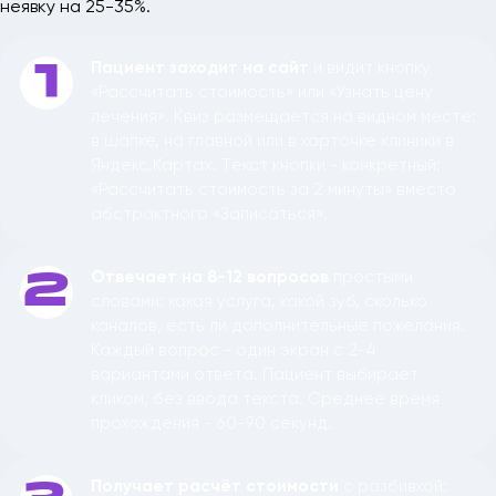
неявку на 25-35%.
Пациент заходит на сайт
и видит кнопку
1
«Рассчитать стоимость» или «Узнать цену
лечения». Квиз размещается на видном месте:
в шапке, на главной или в карточке клиники в
Яндекс.Картах. Текст кнопки - конкретный:
«Рассчитать стоимость за 2 минуты» вместо
абстрактного «Записаться».
Отвечает на 8-12 вопросов
простыми
2
словами: какая услуга, какой зуб, сколько
каналов, есть ли дополнительные пожелания.
Каждый вопрос - один экран с 2-4
вариантами ответа. Пациент выбирает
кликом, без ввода текста. Среднее время
прохождения - 60-90 секунд.
Получает расчёт стоимости
с разбивкой: