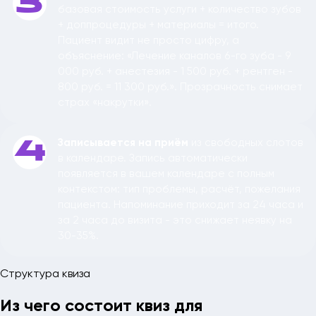
3
базовая стоимость услуги + количество зубов
+ доппроцедуры + материалы = итого.
Пациент видит не просто цифру, а
объяснение: «Лечение каналов 6-го зуба - 9
000 руб. + анестезия - 1 500 руб. + рентген -
800 руб. = 11 300 руб.». Прозрачность снимает
страх «накрутки».
Записывается на приём
из свободных слотов
4
в календаре. Запись автоматически
появляется в вашем календаре с полным
контекстом: тип проблемы, расчёт, пожелания
пациента. Напоминание приходит за 24 часа и
за 2 часа до визита - это снижает неявку на
30-35%.
Структура квиза
Из чего состоит квиз для