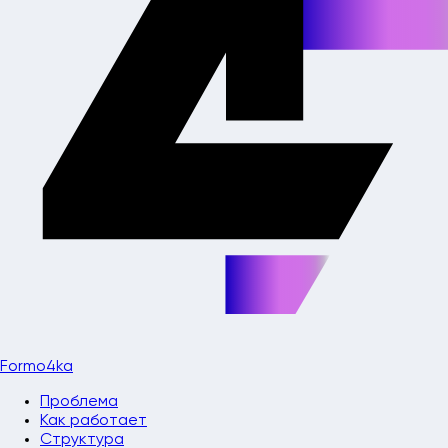
Formo4ka
Проблема
Как работает
Структура