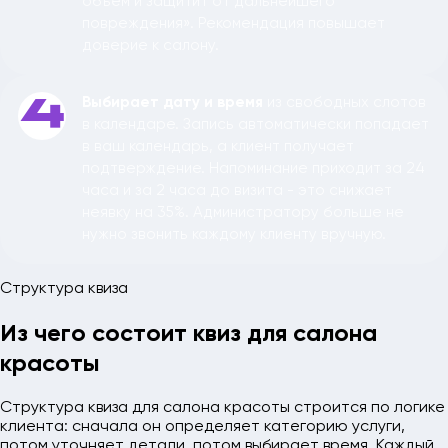
объём и защитит от дальнейшего
повреждения». Рекомендация повышает
доверие к салону.
Выбирает дату и время
из свободных слотов
4
в календаре. Запись автоматически попадает
в ваш календарь, а клиент получает
подтверждение. Напоминание приходит за 24
часа и за 2 часа до визита - это снижает
неявку на 35%. Администратору больше не
нужно звонить каждому клиенту вручную.
Структура квиза
Из чего состоит квиз для салона
красоты
Структура квиза для салона красоты строится по логике
клиента: сначала он определяет категорию услуги,
потом уточняет детали, потом выбирает время. Каждый