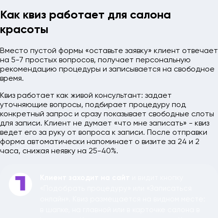
Как квиз работает для салона
красоты
Вместо пустой формы «оставьте заявку» клиент отвечает
на 5-7 простых вопросов, получает персональную
рекомендацию процедуры и записывается на свободное
время.
Квиз работает как живой консультант: задает
уточняющие вопросы, подбирает процедуру под
конкретный запрос и сразу показывает свободные слоты
для записи. Клиент не думает «что мне записать» - квиз
ведет его за руку от вопроса к записи. После отправки
форма автоматически напоминает о визите за 24 и 2
часа, снижая неявку на 25-40%.
Клиент заходит на сайт
и видит кнопку
1
«Подобрать процедуру» или «Записаться
онлайн». Квиз размещается на видном месте:
в шапке, на главной или в карточке салона в