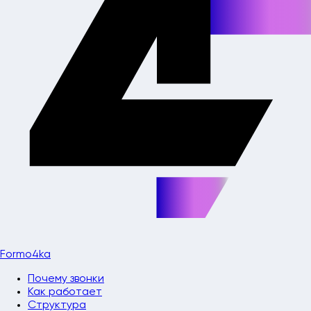
Formo4ka
Почему звонки
Как работает
Структура