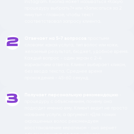
Instagram. Кнопка может называться «Какую
процедуру выбрать?» или «Записаться за 2
минуты» - главное, чтобы текст
соответствовал запросу клиента.
Отвечает на 5-7 вопросов
простыми
2
словами: какая услуга, тип волос или кожи,
желаемый результат, бюджет, удобное время.
Каждый вопрос - один экран с 2-4
вариантами ответа. Клиент выбирает кликом,
без ввода текста. Среднее время
прохождения - 45-60 секунд.
Получает персональную рекомендацию
-
3
процедуру с объяснением, почему она
подходит именно ему. Клиент видит не просто
название услуги, а аргумент: «Для тонких
окрашенных волос рекомендуем
восстановление кератином - оно вернет