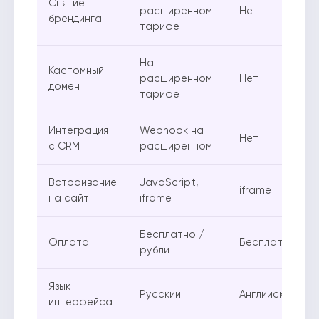
Снятие
расширенном
Нет
брендинга
тарифе
На
Кастомный
расширенном
Нет
домен
тарифе
Интеграция
Webhook на
Нет
с CRM
расширенном
Встраивание
JavaScript,
iframe
на сайт
iframe
Бесплатно /
Оплата
Бесплатно
рубли
Язык
Русский
Английский
интерфейса