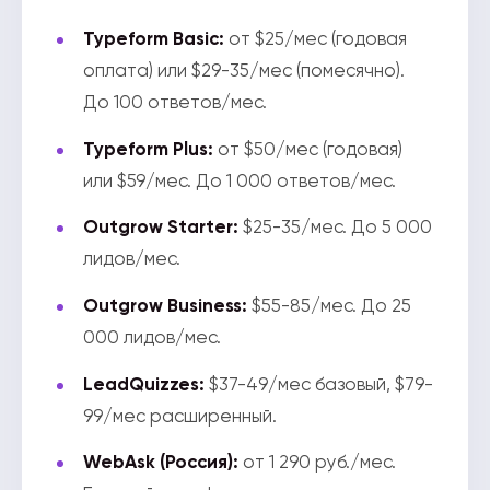
Typeform Basic:
от $25/мес (годовая
оплата) или $29-35/мес (помесячно).
До 100 ответов/мес.
Typeform Plus:
от $50/мес (годовая)
или $59/мес. До 1 000 ответов/мес.
Outgrow Starter:
$25-35/мес. До 5 000
лидов/мес.
Outgrow Business:
$55-85/мес. До 25
000 лидов/мес.
LeadQuizzes:
$37-49/мес базовый, $79-
99/мес расширенный.
WebAsk (Россия):
от 1 290 руб./мес.