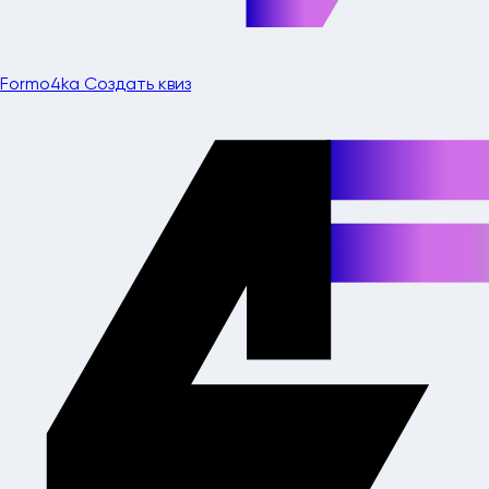
Formo4ka
Создать квиз