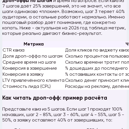
дроп-оффы по шагам
и время на вопросе. Если квиз из
7 шагов даёт 25% завершений, это не значит, что все
шаги одинаково «плохие». Возможно, шаг 3 теряет 40%
аудитории, а остальные работают нормально. Именно
пошаговый разбор даёт понимание, где конкретно
копать. Ниже - актуальная на 2026 год таблица метрик,
которые реально двигают бизнес-результат.
Метрика
Ч
CTR квиза
Доля кликов по виджету кви
Доля дроп-оффа по шагам
Сколько процентов пользов
Среднее время на шаге
Сколько времени тратит пол
Конверсия в завершение
% дошедших до последнего э
Конверсия в заявку
% оставивших контакты от з
LTV привлечённого клиента
Сколько денег приносит кли
Стоимость лида (CPL)
Расходы на рекламу, делённ
Как читать дроп-офф: пример расчёта
Представьте квиз из 5 шагов. Если шаг 1 проходят 100%
начавших, шаг 2 - 85%, шаг 3 - 60%, шаг 4 - 55%, шаг 5 -
50%, а заявку оставляют 40% от завершивших, то: