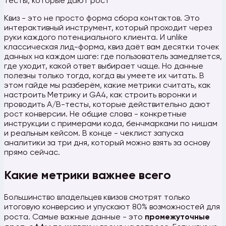
тесты, которые дают рост
Квиз - это не просто форма сбора контактов. Это
интерактивный инструмент, который проходит через
руки каждого потенциального клиента. И unlike
классическая лид-форма, квиз даёт вам десятки точек
данных на каждом шаге: где пользователь замедляется,
где уходит, какой ответ выбирает чаще. Но данные
полезны только тогда, когда вы умеете их читать. В
этом гайде мы разберём, какие метрики считать, как
настроить Метрику и GA4, как строить воронки и
проводить A/B-тесты, которые действительно дают
рост конверсии. Не общие слова - конкретные
инструкции с примерами кода, бенчмарками по нишам
и реальным кейсом. В конце - чеклист запуска
аналитики за три дня, который можно взять за основу
прямо сейчас.
Какие метрики важнее всего
Большинство владельцев квизов смотрят только
итоговую конверсию и упускают 80% возможностей для
роста. Самые важные данные - это
промежуточные