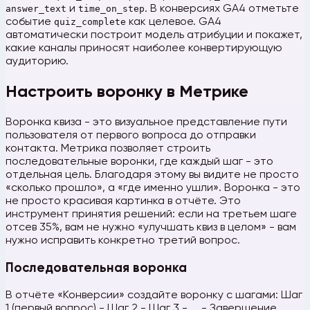
answer_text
и
time_on_step
. В конверсиях GA4 отметьте
событие
quiz_complete
как целевое. GA4
автоматически построит модель атрибуции и покажет,
какие каналы приносят наиболее конвертирующую
аудиторию.
Настроить воронку в Метрике
Воронка квиза - это визуальное представление пути
пользователя от первого вопроса до отправки
контакта. Метрика позволяет строить
последовательные воронки, где каждый шаг - это
отдельная цель. Благодаря этому вы видите не просто
«сколько прошло», а «где именно ушли». Воронка - это
не просто красивая картинка в отчёте. Это
инструмент принятия решений: если на третьем шаге
отсев 35%, вам не нужно «улучшать квиз в целом» - вам
нужно исправить конкретно третий вопрос.
Последовательная воронка
В отчёте «Конверсии» создайте воронку с шагами: Шаг
1 (первый вопрос) - Шаг 2 - Шаг 3 - ... - Завершение.