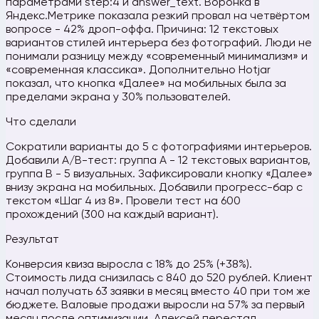
параметрами step:4 и answer_text. Воронка в
Яндекс.Метрике показала резкий провал на четвёртом
вопросе - 42% дроп-оффа. Причина: 12 текстовых
вариантов стилей интерьера без фотографий. Люди не
понимали разницу между «современный минимализм» и
«современная классика». Дополнительно Hotjar
показал, что кнопка «Далее» на мобильных была за
пределами экрана у 30% пользователей.
Что сделали
Сократили варианты до 5 с фотографиями интерьеров.
Добавили A/B-тест: группа A - 12 текстовых вариантов,
группа B - 5 визуальных. Зафиксировали кнопку «Далее»
внизу экрана на мобильных. Добавили прогресс-бар с
текстом «Шаг 4 из 8». Провели тест на 600
прохождений (300 на каждый вариант).
Результат
Конверсия квиза выросла с 18% до 25% (+38%).
Стоимость лида снизилась с 840 до 520 рублей. Клиент
начал получать 63 заявки в месяц вместо 40 при том же
бюджете. Валовые продажи выросли на 57% за первый