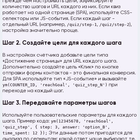
Прежде чем настраивать цели, зафиксируйте
количество шагов и URL каждого из них. Если квиз
работает на одной странице (SPA), используйте CSS-
селекторы или JS-события. Если каждый шаг -
отдельный URL (например,
/quiz/step-1
,
/quiz/step-2
),
настройка значительно проще.
Шаг 2. Создайте цели для каждого шага
В настройках счётчика добавьте цели типа
«Достижение страницы» для URL каждого шага.
Дополнительно создайте цель «Клик» по кнопке
отправки формы контактов - это финальная конверсия.
Для SPA используйте тип «JS-событие» и вызывайте
ym(COUNTER_ID, 'reachGoal', 'quiz_step_N')
при
переходе на каждый шаг.
Шаг 3. Передавайте параметры шагов
Используйте пользовательские параметры для каждого
шага. Пример кода:
ym(12345678, 'reachGoal',
'quiz_step', { step: 3, answer: 'option_B',
time_spent: 12 });
Эти данные потом пригодятся для
анализа по сегментам: какой ответ чаще выбирают те,