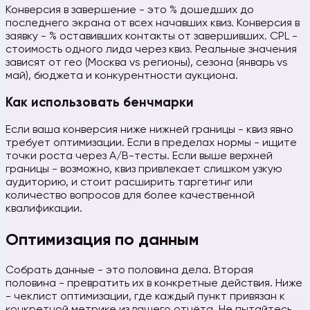
Конверсия в завершение - это % дошедших до
последнего экрана от всех начавших квиз. Конверсия в
заявку - % оставивших контакты от завершивших. CPL -
стоимость одного лида через квиз. Реальные значения
зависят от гео (Москва vs регионы), сезона (январь vs
май), бюджета и конкурентности аукциона.
Как использовать бенчмарки
Если ваша конверсия ниже нижней границы - квиз явно
требует оптимизации. Если в пределах нормы - ищите
точки роста через A/B-тесты. Если выше верхней
границы - возможно, квиз привлекает слишком узкую
аудиторию, и стоит расширить таргетинг или
количество вопросов для более качественной
квалификации.
Оптимизация по данным
Собрать данные - это половина дела. Вторая
половина - превратить их в конкретные действия. Ниже
- чеклист оптимизации, где каждый пункт привязан к
конкретной метрике из вашего отчёта. Не пытайтесь