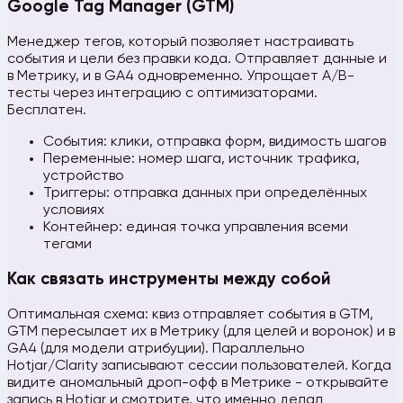
Google Tag Manager (GTM)
Менеджер тегов, который позволяет настраивать
события и цели без правки кода. Отправляет данные и
в Метрику, и в GA4 одновременно. Упрощает A/B-
тесты через интеграцию с оптимизаторами.
Бесплатен.
События: клики, отправка форм, видимость шагов
Переменные: номер шага, источник трафика,
устройство
Триггеры: отправка данных при определённых
условиях
Контейнер: единая точка управления всеми
тегами
Как связать инструменты между собой
Оптимальная схема: квиз отправляет события в GTM,
GTM пересылает их в Метрику (для целей и воронок) и в
GA4 (для модели атрибуции). Параллельно
Hotjar/Clarity записывают сессии пользователей. Когда
видите аномальный дроп-офф в Метрике - открывайте
запись в Hotjar и смотрите, что именно делал