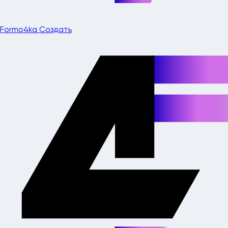
Formo4ka
Создать