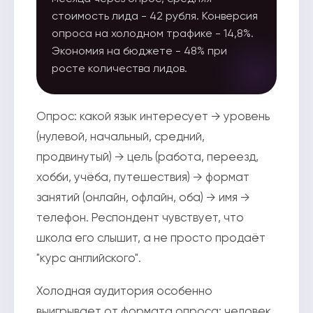
стоимость лида - 42 рубля. Конверсия
опроса на холодном трафике - 14,8%.
Экономия на бюджете - 48% при
росте количества лидов.
Опрос: какой язык интересует → уровень
(нулевой, начальный, средний,
продвинутый) → цель (работа, переезд,
хобби, учёба, путешествия) → формат
занятий (онлайн, офлайн, оба) → имя →
телефон. Респондент чувствует, что
школа его слышит, а не просто продаёт
"курс английского".
Холодная аудитория особенно
выигрывает от формата опроса: человек