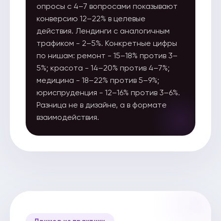
опросы с 4–7 вопросами показывают
конверсию 12–22% в целевые
действия. Лендинги с аналогичным
трафиком - 2–5%. Конкретные цифры
по нишам: ремонт - 15–18% против 3–
5%; красота - 14–20% против 4–7%;
медицина - 18–22% против 5–9%;
юриспруденция - 12–16% против 3–6%.
Разница не в дизайне, а в формате
взаимодействия.