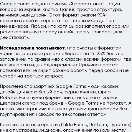
Google Forms создал привычный формат анкет: один
вопрос на экране, кнопка Далее, простая структура,
минимальный дизайн. Этот формат знаком 90%
пользователей интернета - от школьников до топ-
менеджеров. Любой, кто хотя бы раз заполнял опрос или
регистрационную форму онлайн, сразу понимает, как
действовать.
Исследования показывают
, что анкеты с форматом
«один вопрос на экране» набирают на 15-25% больше
заполнений по сравнению с классическими формами, где
все вопросы видны одновременно. Причина проста:
пользователь не видит объёма работы перед собой и не
устаёт на третьем вопросе.
Проблема стандартных Google Forms - одинаковый
дизайн для всех: белый фон, серые кнопки, шрифт
Roboto. Если нужен фирменный стиль с логотипом и
цветовой схемой под бренд - Google Forms не поможет. А
аналитика ограничивается круговыми диаграммами без
группировки или сводок по текстовым ответам.
Большинство альтернатив (Tilda Forms, Jotform, Typeform)
имеют устаревший дизайн, ограничения по количеству