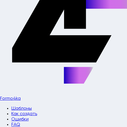
Formo4ka
Шаблоны
Как создать
Ошибки
FAQ